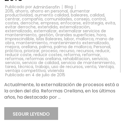
Publicado por
Blog
AdminSerafin
2015
,
ahorro
,
ahorro en personal
,
aumentar
productividad
,
aumento calidad
,
baleares
,
calidad
,
centrar
,
compañía
,
comunidades
,
consejo
,
control
,
costes
,
derroche
,
empresa
,
enfocarse
,
estrategia
,
evita
,
evitar derroche
,
extendida
,
externalización
,
externalizado
,
externalizar
,
externalizar servicios de
mantenimiento
,
gestión
,
Grandes superficies
,
hora
,
Imprescindible
,
Islas Baleares
,
labor
,
mallorca
,
mano de
obra
,
mantenimiento
,
mantenimiento externalizado
,
mejora
,
orellana
,
palma
,
palma de mallorca
,
Personal
,
práctica
,
priorizar
,
proceso
,
recurso
,
recursos
,
reducir
,
reducir coste
,
reducir costes
,
reforma
,
reformar
,
reformas
,
reformas orellana
,
rehabilitacion
,
serivicio
,
servicio
,
servicio de calidad
,
servicio de mantenimiento
,
tarea
,
técnica
,
trabajo
,
uso de recursos
,
venta
,
Ventaja
,
ventaja competitiva
,
vivienda
Publicado en
4 de julio de 2015
Actualmente, la externalización de procesos está a
la orden del día. Reformas Orellana, en los últimos
años, ha destacado por …
SEGUIR LEYENDO