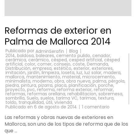
Reformas de exterior en
Palma de Mallorca 2014
Publicado por
Blog
AdminSerafin
2014
,
baldosa
,
baleares
,
cemento pulido
,
cenador
,
cerámica
,
cerámico
,
césped
,
cesped artifcial
,
césped
artificial
,
color
,
comer
,
consejo
,
coste
,
Demanda
,
Distribución
,
empresa
,
estético
,
exterior
,
exteriores
,
imitación
,
jardín
,
limpieza
,
loseta
,
luz
,
luz solar
,
madera
,
mallorca
,
mantenimiento
,
material
,
microcemento
,
minimalista
,
moderno
,
obra
,
obra nueva
,
palma
,
pérgola
,
piedra
,
pintura
,
pizarra
,
placa
,
planificación
,
porche
,
proyecto
,
pvc
,
reforma
,
reforma exterior
,
reformar
,
reformas
,
reformas orellana
,
rehabilitacion
,
sobremesa
,
sombrilla
,
Suelo
,
suelos
,
tarima VC
,
tarimas
,
textura
,
toldo
,
tranquilidad
,
útil
,
vivienda
en
Publicado en
6 de agosto de 2014
1 comentario
Reformas
de
Las reformas y obras nuevas de exteriores en
exterior
Mallorca, son uno de los tipos de reforma que de los
en
Palma
que …
de