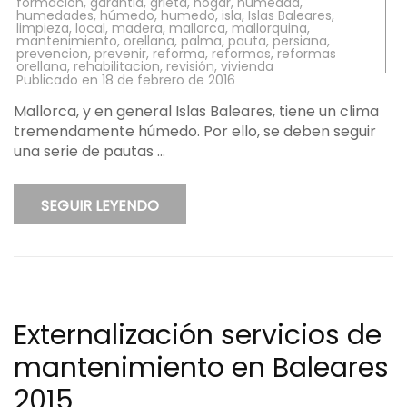
formacion
,
garantia
,
grieta
,
hogar
,
humedad
,
humedades
,
húmedo
,
humedo
,
isla
,
Islas Baleares
,
limpieza
,
local
,
madera
,
mallorca
,
mallorquina
,
mantenimiento
,
orellana
,
palma
,
pauta
,
persiana
,
prevencion
,
prevenir
,
reforma
,
reformas
,
reformas
orellana
,
rehabilitacion
,
revisión
,
vivienda
Publicado en
18 de febrero de 2016
Mallorca, y en general Islas Baleares, tiene un clima
tremendamente húmedo. Por ello, se deben seguir
una serie de pautas …
SEGUIR LEYENDO
Externalización servicios de
mantenimiento en Baleares
2015