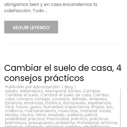
abrigamos bien y en casa encendemos la
calefacc
6
calefacción. Todo …
consejo
práctico
SEGUIR LEYENDO
Cambiar el suelo de casa, 4
consejos prácticos
Publicado por
Blog
AdminSerafin
adulto
,
aislamiento
,
Atemporal
,
bonito
,
Cambiar
,
Cambiar el suelo
,
Cambiar el suelo de casa
,
Cambio
,
casa
,
compra
,
consejo
,
consejos
,
dañado
,
empresa
,
Estancia
,
estancias
,
Estética
,
estropeado
,
experiencia
,
fácil
,
futuro
,
gusto
,
humedad
,
importancia
,
limpiar
,
liso
,
mallorca
,
mantenimiento
,
mascotas
,
material
,
moda
,
Modas
,
neutro
,
niños
,
nivelado
,
orellana
,
palma
,
posibilidad
,
práctica
,
Practicidad
,
práctico
,
prácticos
,
prematuro
,
presupuesto
,
problema
,
Profesional
,
reforma
,
reformar
,
reformas
,
reformas orellana
,
rehabilitacion
,