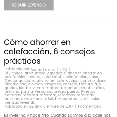
SEGUIR LEYENDO
Cómo ahorrar en
calefacción, 6 consejos
prácticos
Publicado por
Blog
AdminSerafin
21º
,
Abrigo
,
afortunado
,
agradable
,
ahorrar
,
ahorrar en
calefacción
,
ahorro
,
aislamiento
,
calefacción
,
casa
,
Centanas
,
cómo ahorrar en calefacción
,
consejo
,
diario
,
electricidad
,
elevado
,
empresa
,
energía
,
factura
,
frío
,
grados
,
ideal
,
invierno
,
mallorca
,
mantenimiento
,
niños
,
orellana
,
palma
,
Persianas
,
precio
,
puerta
,
Puertas
cerradas
,
reforma
,
reformar
,
reformas
,
reformas
orellana
,
rehabilitacion
,
Sol
,
temperatura
,
ventilación
,
ventilar
,
vivienda
en
Publicado en
22 de diciembre de 2017
1 comentario
Cómo
ahorrar
Es invierno y hace frío. Cuando salimos a la calle nos
en