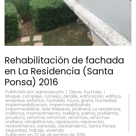
Rehabilitación de fachada
en La Residencia (Santa
Ponsa) 2016
Publicado por
Obras
,
Portfolio
AdminSerafin
bloque
,
complejo
,
consejo
,
detalle
,
edificación
,
edificio
,
empresa
,
estético
,
fachada
,
fisura
,
grieta
,
humedad
,
impermeabilizacion
,
impermeabilizando
,
impermeabilizar
,
Islas Baleares
,
jardinera
,
La residencia
,
mallorca
,
mantenimiento
,
orellana
,
palma
,
problema
,
proyecto
,
reforma
,
reformar
,
reformas
,
reformas
orellana
,
rehabilitacion
,
reparacion
,
reparación
,
revestimiento
,
saneado
,
saneamiento
,
Santa Ponsa
,
Seguridad
,
trabajo
,
vivienda
Publicado en
22 de diciembre de 2016