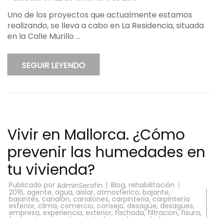
Uno de los proyectos que actualmente estamos
realizando, se lleva a cabo en La Residencia, situada
en la Calle Murillo …
SEGUIR LEYENDO
Vivir en Mallorca. ¿Cómo
prevenir las humedades en
tu vivienda?
Publicado por
Blog
,
rehabilitación
AdminSerafin
2016
,
agente
,
agua
,
aislar
,
atmosferico
,
bajante
,
bajantes
,
canalon
,
canalones
,
carpinteria
,
carpintería
exterior
,
clima
,
comercio
,
consejo
,
desagüe
,
desagües
,
empresa
,
experiencia
,
exterior
,
fachada
,
filtracion
,
fisura
,