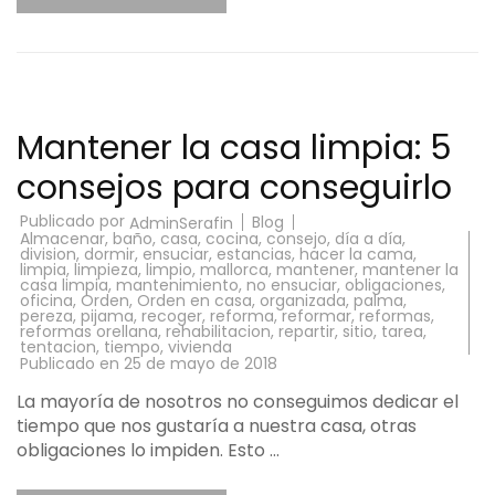
Mantener la casa limpia: 5
consejos para conseguirlo
Publicado por
Blog
AdminSerafin
Almacenar
,
baño
,
casa
,
cocina
,
consejo
,
día a día
,
division
,
dormir
,
ensuciar
,
estancias
,
hacer la cama
,
limpia
,
limpieza
,
limpio
,
mallorca
,
mantener
,
mantener la
casa limpia
,
mantenimiento
,
no ensuciar
,
obligaciones
,
oficina
,
Orden
,
Orden en casa
,
organizada
,
palma
,
pereza
,
pijama
,
recoger
,
reforma
,
reformar
,
reformas
,
reformas orellana
,
rehabilitacion
,
repartir
,
sitio
,
tarea
,
tentacion
,
tiempo
,
vivienda
Publicado en
25 de mayo de 2018
La mayoría de nosotros no conseguimos dedicar el
tiempo que nos gustaría a nuestra casa, otras
obligaciones lo impiden. Esto …