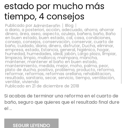
estado por mucho más
tiempo, 4 consejos
Publicado por
Blog
AdminSerafin
a diario
,
a posteriori
,
acción
,
adecuado
,
ahorra
,
ahorrar
dinero
,
área
,
aseo
,
aspecto
,
azulejo
,
bañera
,
baño
,
Baño
en buen estado
,
buen estado
,
cal
,
casa
,
condiciones
,
consejo
,
consejos
,
conservación
,
conservar
,
cuarto de
baño
,
cuidado
,
diaria
,
dinero
,
disfrutar
,
Ducha
,
eliminar
,
empresa
,
estado
,
Estancia
,
general
,
higiénico
,
hogar
,
humedad
,
humedades
,
ideal
,
jabón
,
Largo plazo
,
limpiar
,
limpieza
,
limpio
,
mallorca
,
mampara
,
mancha
,
mantener
,
mantener el baño en buen estado
,
mantenimiento
,
medida
,
mejor
,
moho
,
palma
,
peor
,
plato de ducha
,
positivo
,
problema
,
producto
,
reforma
,
reformar
,
reformas
,
reformas orellana
,
rehabilitacion
,
resultado
,
sanitario
,
secar
,
servicio
,
tiempo
,
ventilación
,
ventilar
,
vivienda
Publicado en
21 de diciembre de 2018
Si acabas de terminar una reforma en el cuarto de
baño, seguro que quieres que el resultado final dure
el …
SEGUIR LEYENDO