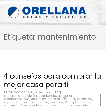
Saltar
al
contenido
(presiona
la
Reformas Orellana
tecla
Intro)
Etiqueta:
mantenimiento
4 consejos para comprar la
mejor casa para ti
Publicado por
Blog
AdminSerafin
adquirir
,
adquisición
,
apariencia
,
asegurar
,
asesoramiento
,
Asesoramiento profesional
,
atractiva
,
ayuda
,
buena
,
casa
,
chollo
,
compra
,
Compra-venta
,
comprar
,
Comprar la mejor casa
,
consejo
,
consejos
,