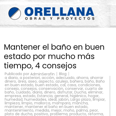
Saltar
al
contenido
(presiona
la
Reformas Orellana
tecla
Intro)
Mantener el baño en buen
estado por mucho más
tiempo, 4 consejos
Publicado por
Blog
AdminSerafin
a diario
,
a posteriori
,
acción
,
adecuado
,
ahorra
,
ahorrar
dinero
,
área
,
aseo
,
aspecto
,
azulejo
,
bañera
,
baño
,
Baño
en buen estado
,
buen estado
,
cal
,
casa
,
condiciones
,
consejo
,
consejos
,
conservación
,
conservar
,
cuarto de
baño
,
cuidado
,
diaria
,
dinero
,
disfrutar
,
Ducha
,
eliminar
,
empresa
,
estado
,
Estancia
,
general
,
higiénico
,
hogar
,
humedad
,
humedades
,
ideal
,
jabón
,
Largo plazo
,
limpiar
,
limpieza
,
limpio
,
mallorca
,
mampara
,
mancha
,
mantener
,
mantener el baño en buen estado
,
mantenimiento
,
medida
,
mejor
,
moho
,
palma
,
peor
,
plato de ducha
,
positivo
,
problema
,
producto
,
reforma
,