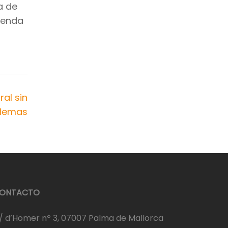
a de
vienda
al sin
lemas
ONTACTO
/ d’Homer nº 3, 07007 Palma de Mallorca