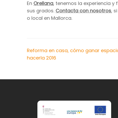
En
Orellana
, tenemos la experiencia y
sus grados.
Contacta con nosotros
, 
o local en Mallorca.
Navegación
Reforma en casa, cómo ganar espacio
de
hacerla 2016
entradas