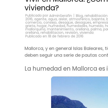
vivienda?
Publicado por
Blog
,
rehabilitación
AdminSerafin
2016
,
agente
,
agua
,
aislar
,
atmosferico
,
bajante
,
comercio
,
consejo
,
desagüe
,
desagües
,
empresa
grieta
,
hogar
,
humedad
,
humedades
,
humedo
,
h
mallorquina
,
mantenimiento
,
orellana
,
palma
,
pa
orellana
,
rehabilitacion
,
revisión
,
vivienda
Publicado en
18 de febrero de 2016
Mallorca, y en general Islas Baleares, t
deben seguir una serie de pautas con
La humedad en Mallorca es i