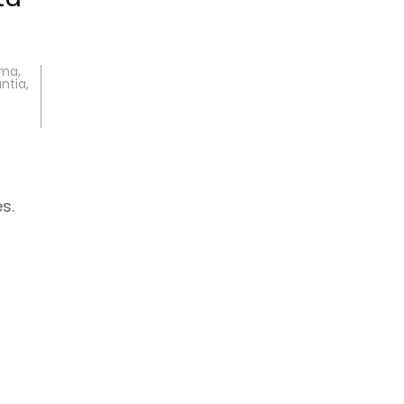
ima
,
ntia
,
s.