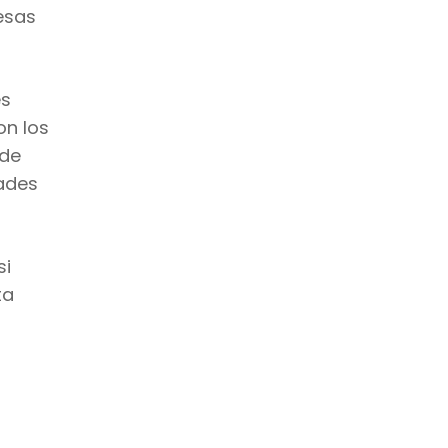
esas
es
on los
 de
ades
si
ta