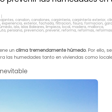
bajantes
,
canalon
,
canalones
,
carpinteria
,
carpintería exterior
,
cl
,
experiencia
,
exterior
,
fachada
,
filtracion
,
fisura
,
formacion
,
gara
úmedo
,
isla
,
Islas Baleares
,
limpieza
,
local
,
madera
,
mallorca
,
uta
,
persiana
,
prevencion
,
prevenir
,
reforma
,
reformas
,
reformas
iene un
clima tremendamente húmedo
. Por ello, se
tra las humedades tanto en viviendas como locale
nevitable