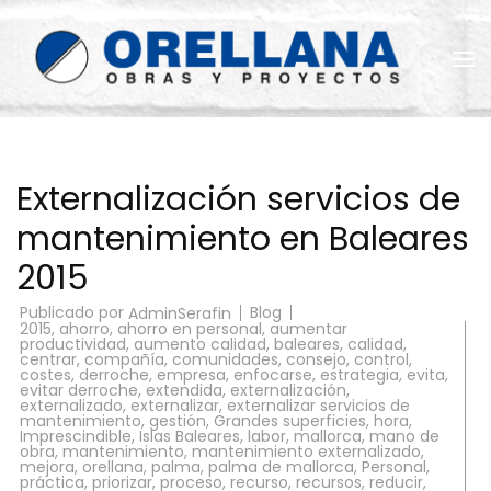
Saltar
al
contenido
(presiona
la
Reformas Orellana
tecla
Intro)
Externalización servicios de
mantenimiento en Baleares
2015
Publicado por
Blog
AdminSerafin
2015
,
ahorro
,
ahorro en personal
,
aumentar
productividad
,
aumento calidad
,
baleares
,
calidad
,
centrar
,
compañía
,
comunidades
,
consejo
,
control
,
costes
,
derroche
,
empresa
,
enfocarse
,
estrategia
,
evita
,
evitar derroche
,
extendida
,
externalización
,
externalizado
,
externalizar
,
externalizar servicios de
mantenimiento
,
gestión
,
Grandes superficies
,
hora
,
Imprescindible
,
Islas Baleares
,
labor
,
mallorca
,
mano de
obra
,
mantenimiento
,
mantenimiento externalizado
,
mejora
,
orellana
,
palma
,
palma de mallorca
,
Personal
,
práctica
,
priorizar
,
proceso
,
recurso
,
recursos
,
reducir
,