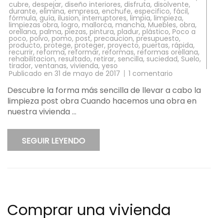
cubre
,
despejar
,
diseño interiores
,
disfruta
,
disolvente
,
durante
,
elimina
,
empresa
,
enchufe
,
especifico
,
fácil
,
fórmula
,
guía
,
ilusion
,
interruptores
,
limpia
,
limpieza
,
limpiezas obra
,
logro
,
mallorca
,
mancha
,
Muebles
,
obra
,
orellana
,
palma
,
piezas
,
pintura
,
pladur
,
plástico
,
Poco a
poco
,
polvo
,
pomo
,
post
,
precaucion
,
presupuesto
,
producto
,
protege
,
proteger
,
proyecto
,
puertas
,
rápida
,
recurrir
,
reforma
,
reformar
,
reformas
,
reformas orellana
,
rehabilitacion
,
resultado
,
retirar
,
sencilla
,
suciedad
,
Suelo
,
tirador
,
ventanas
,
vivienda
,
yeso
en
Publicado en
31 de mayo de 2017
1 comentario
Cómo
hacer
Descubre la forma más sencilla de llevar a cabo la
una
limpieza post obra Cuando hacemos una obra en
limpieza
de
nuestra vivienda …
obra
de
forma
sencilla
SEGUIR LEYENDO
2017
Comprar una vivienda