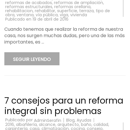
reformas de acabados
,
reformas de ampliación
,
reformas estructurales
,
reformas orellana
,
rehabilitacion
,
rehabilitar
,
superficie
,
terraza
,
tipo de
obra
,
ventana
,
vía pública
,
viga
,
vivienda
Publicado en
19 de abril de 2016
Cuando tenemos que realizar la reforma de nuestra
casa, nos surgen muchas dudas, pero una de las más
importantes, es …
SEGUIR LEYENDO
7 consejos para un reforma
integral sin problemas
Publicado por
Blog
,
Ayudas
AdminSerafin
2016
,
albañilería
,
alcance
,
arquitecto
,
baño
,
calidad
,
carpintería
,
casa
,
climatización
,
cocina
,
consejo
,