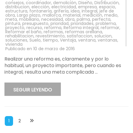
consejos
,
coordinador
,
demolición
,
Diseño
,
Distribución
,
distribucion
,
elección
,
electricidad
,
empresa
,
espacio
,
estructura
,
fontanería
,
grifería
,
idea
,
integral
,
jefe de
obra
,
Largo plazo
,
mallorca
,
material
,
medición
,
medio
,
meta
,
mobiliario
,
necesidad
,
obra
,
palma
,
perfecta
,
pintura
,
presupuesto
,
prioridad
,
prioridades
,
problema
,
proyecto
,
recurso
,
reforma
,
Reforma integral
,
reformar
,
Reformar el baño
,
reformas
,
reformas orellana
,
rehabilitacion
,
revestimiento
,
satisfaccion
,
solucion
,
soluciones
,
Suelo
,
tiempo
,
Ventaja
,
ventana
,
ventanas
,
vivienda
Publicado en
10 de marzo de 2016
Realizar una reforma es, claramente y por lo
habitual, un proyecto importante, pero cuando es
integral, resulta una meta complicada …
SEGUIR LEYENDO
Paginación
Página
Página
1
2
de
entradas