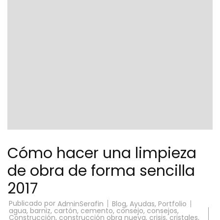
Cómo hacer una limpieza
de obra de forma sencilla
2017
Publicado por
Blog
,
Ayudas
,
Portfolio
AdminSerafin
agua
,
barniz
,
cartón
,
cemento
,
consejo
,
consejos
,
Construcción
,
construcción obra nueva
,
crisis
,
cristales
,