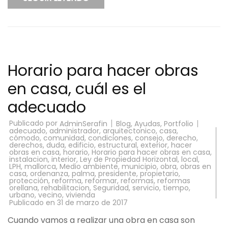
Horario para hacer obras
en casa, cuál es el
adecuado
Publicado por
Blog
,
Ayudas
,
Portfolio
AdminSerafin
adecuado
,
administrador
,
arquitectonico
,
casa
,
cómodo
,
comunidad
,
condiciones
,
consejo
,
derecho
,
derechos
,
duda
,
edificio
,
estructural
,
exterior
,
hacer
obras en casa
,
horario
,
Horario para hacer obras en casa
,
instalacion
,
interior
,
Ley de Propiedad Horizontal
,
local
,
LPH
,
mallorca
,
Medio ambiente
,
municipio
,
obra
,
obras en
casa
,
ordenanza
,
palma
,
presidente
,
propietario
,
protección
,
reforma
,
reformar
,
reformas
,
reformas
orellana
,
rehabilitacion
,
Seguridad
,
servicio
,
tiempo
,
urbano
,
vecino
,
vivienda
Publicado en
31 de marzo de 2017
Cuando vamos a realizar una obra en casa son