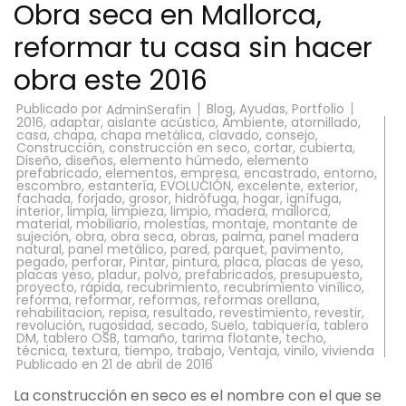
Obra seca en Mallorca,
reformar tu casa sin hacer
obra este 2016
Publicado por
Blog
,
Ayudas
,
Portfolio
AdminSerafin
2016
,
adaptar
,
aislante acústico
,
Ambiente
,
atornillado
,
casa
,
chapa
,
chapa metálica
,
clavado
,
consejo
,
Construcción
,
construcción en seco
,
cortar
,
cubierta
,
Diseño
,
diseños
,
elemento húmedo
,
elemento
prefabricado
,
elementos
,
empresa
,
encastrado
,
entorno
,
escombro
,
estantería
,
EVOLUCIÓN
,
excelente
,
exterior
,
fachada
,
forjado
,
grosor
,
hidrófuga
,
hogar
,
ignífuga
,
interior
,
limpia
,
limpieza
,
limpio
,
madera
,
mallorca
,
material
,
mobiliario
,
molestias
,
montaje
,
montante de
sujeción
,
obra
,
obra seca
,
obras
,
palma
,
panel madera
natural
,
panel metálico
,
pared
,
parquet
,
pavimento
,
pegado
,
perforar
,
Pintar
,
pintura
,
placa
,
placas de yeso
,
placas yeso
,
pladur
,
polvo
,
prefabricados
,
presupuesto
,
proyecto
,
rápida
,
recubrimiento
,
recubrimiento vinílico
,
reforma
,
reformar
,
reformas
,
reformas orellana
,
rehabilitacion
,
repisa
,
resultado
,
revestimiento
,
revestir
,
revolución
,
rugosidad
,
secado
,
Suelo
,
tabiquería
,
tablero
DM
,
tablero OSB
,
tamaño
,
tarima flotante
,
techo
,
técnica
,
textura
,
tiempo
,
trabajo
,
Ventaja
,
vinilo
,
vivienda
Publicado en
21 de abril de 2016
La construcción en seco es el nombre con el que se