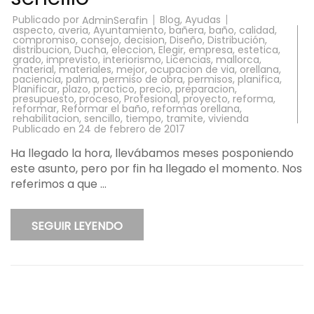
Publicado por
Blog
,
Ayudas
AdminSerafin
aspecto
,
averia
,
Ayuntamiento
,
bañera
,
baño
,
calidad
,
compromiso
,
consejo
,
decision
,
Diseño
,
Distribución
,
distribucion
,
Ducha
,
eleccion
,
Elegir
,
empresa
,
estetica
,
grado
,
imprevisto
,
interiorismo
,
Licencias
,
mallorca
,
material
,
materiales
,
mejor
,
ocupacion de via
,
orellana
,
paciencia
,
palma
,
permiso de obra
,
permisos
,
planifica
,
Planificar
,
plazo
,
practico
,
precio
,
preparacion
,
presupuesto
,
proceso
,
Profesional
,
proyecto
,
reforma
,
reformar
,
Reformar el baño
,
reformas orellana
,
rehabilitacion
,
sencillo
,
tiempo
,
tramite
,
vivienda
Publicado en
24 de febrero de 2017
Ha llegado la hora, llevábamos meses posponiendo
este asunto, pero por fin ha llegado el momento. Nos
referimos a que …
SEGUIR LEYENDO