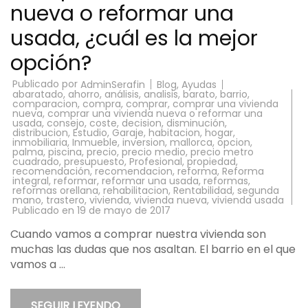
nueva o reformar una
usada, ¿cuál es la mejor
opción?
Publicado por
Blog
,
Ayudas
AdminSerafin
abaratado
,
ahorro
,
análisis
,
analisis
,
barato
,
barrio
,
comparacion
,
compra
,
comprar
,
comprar una vivienda
nueva
,
comprar una vivienda nueva o reformar una
usada
,
consejo
,
coste
,
decision
,
disminución
,
distribucion
,
Estudio
,
Garaje
,
habitacion
,
hogar
,
inmobiliaria
,
Inmueble
,
inversion
,
mallorca
,
opcion
,
palma
,
piscina
,
precio
,
precio medio
,
precio metro
cuadrado
,
presupuesto
,
Profesional
,
propiedad
,
recomendación
,
recomendacion
,
reforma
,
Reforma
integral
,
reformar
,
reformar una usada
,
reformas
,
reformas orellana
,
rehabilitacion
,
Rentabilidad
,
segunda
mano
,
trastero
,
vivienda
,
vivienda nueva
,
vivienda usada
Publicado en
19 de mayo de 2017
Cuando vamos a comprar nuestra vivienda son
muchas las dudas que nos asaltan. El barrio en el que
vamos a …
SEGUIR LEYENDO