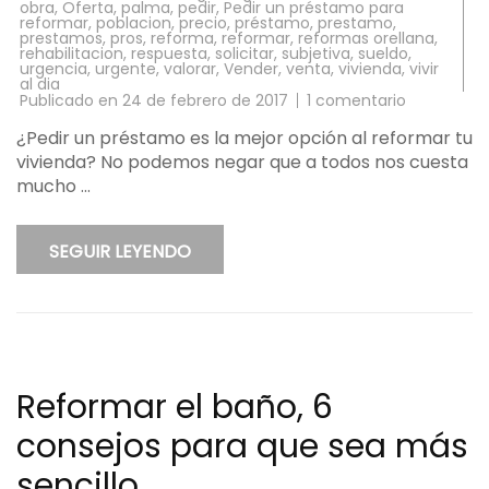
obra
,
Oferta
,
palma
,
pedir
,
Pedir un préstamo para
reformar
,
poblacion
,
precio
,
préstamo
,
prestamo
,
prestamos
,
pros
,
reforma
,
reformar
,
reformas orellana
,
rehabilitacion
,
respuesta
,
solicitar
,
subjetiva
,
sueldo
,
urgencia
,
urgente
,
valorar
,
Vender
,
venta
,
vivienda
,
vivir
al dia
en
Publicado en
24 de febrero de 2017
1 comentario
¿Pedir
un
¿Pedir un préstamo es la mejor opción al reformar tu
préstamo
vivienda? No podemos negar que a todos nos cuesta
para
reformar?
mucho …
Encontrem
la
respuesta
en
SEGUIR LEYENDO
4
puntos
básicos
Reformar el baño, 6
consejos para que sea más
sencillo