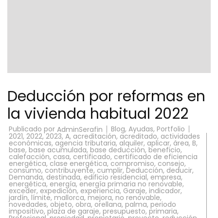
Deducción por reformas en
la vivienda habitual 2022
Publicado por
Blog
,
Ayudas
,
Portfolio
AdminSerafin
2021
,
2022
,
2023
,
A
,
acreditación
,
acreditado
,
actividades
económicas
,
agencia tributaria
,
alquiler
,
aplicar
,
área
,
B
,
base
,
base acumulada
,
base deducción
,
beneficio
,
calefacción
,
casa
,
certificado
,
certificado de eficiencia
energética
,
clase energética
,
compromiso
,
consejo
,
consumo
,
contribuyente
,
cumplir
,
Deducción
,
deducir
,
Demanda
,
destinada
,
edificio residencial
,
empresa
,
energética
,
energía
,
energía primaria no renovable
,
exceder
,
expedición
,
experiencia
,
Garaje
,
indicador
,
jardín
,
límite
,
mallorca
,
mejora
,
no renovable
,
novedades
,
objeto
,
obra
,
orellana
,
palma
,
periodo
impositivo
,
plaza de garaje
,
presupuesto
,
primaria
,
Profesional
,
propiedad
,
propietario
,
proyecto
,
reducción
,