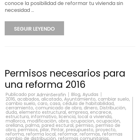
conoce la posibilidad de reformar tu vivienda sin
necesidad …
SEGUIR LEYENDO
Permisos necesarios para
una reforma 2016
Publicado por
Blog
,
Ayudas
AdminSerafin
2016
,
acabados
,
alicatado
,
Ayuntamiento
,
cambiar suelo
,
cambio suelo
,
caro
,
casa
,
cédula de habitabilidad
,
cerramiento
,
comunicado de obra
,
dinero
,
Distribución
,
duda
,
elemento estructural
,
empresa
,
encarece
,
estructura
,
informativo
,
licencia
,
local a vivienda
,
mallorca
,
modificación
,
obra
,
ocupacion
,
ocupación
,
orellana
,
palma
,
pared esctural
,
permiso
,
permiso de
obra
,
permisos
,
pilar
,
Pintar
,
presupuesto
,
proyecto
,
reforma
,
reforma local
,
reformar
,
reformas
,
reformas
cambio de distribución
,
reformas comunitarias
,