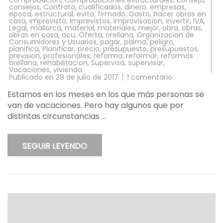
consejos
,
Contrato
,
cualificados
,
dinero
,
empresas
,
epoca
,
estructural
,
evita
,
firmado
,
Gasto
,
hacer obras en
casa
,
imprevisto
,
Imprevistos
,
improvisacion
,
invertir
,
IVA
,
Legal
,
mallorca
,
material
,
materiales
,
mejor
,
obra
,
obras
,
obras en casa
,
ocu
,
Oferta
,
orellana
,
Organizacion de
Consumidores y Usuarios
,
pagar
,
palma
,
peligro
,
planifica
,
Planificar
,
precio
,
presupuesto
,
presupuestos
,
prevision
,
profesionales
,
reforma
,
reformar
,
reformas
orellana
,
rehabilitacion
,
Supervisa
,
supervisar
,
Vacaciones
,
vivienda
en
Publicado en
28 de julio de 2017
1 comentario
Hacer
obras
Estamos en los meses en los que más pers­onas se
en
van de vacac­iones. Pero hay algu­nos que por
casa,
consejos
distintas circunstancias …
de
la
OCU
SEGUIR LEYENDO