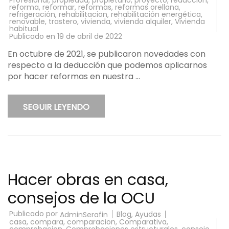
reforma
,
reformar
,
reformas
,
reformas orellana
,
refrigeración
,
rehabilitacion
,
rehabilitación energética
,
renovable
,
trastero
,
vivienda
,
vivienda alquiler
,
Vivienda
habitual
Publicado en
19 de abril de 2022
En octubre de 2021, se publicaron novedades con
respecto a la deducción que podemos aplicarnos
por hacer reformas en nuestra …
SEGUIR LEYENDO
Hacer obras en casa,
consejos de la OCU
Publicado por
Blog
,
Ayudas
AdminSerafin
casa
,
compara
,
comparacion
,
Comparativa
,
comprobacion
,
Comprobaciones estructurales
,
consejo
,