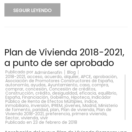
SEGUIR LEYENDO
Plan de Vivienda 2018-2021,
a punto de ser aprobado
Publicado por
Blog
AdminSerafin
2018-2021
,
acceso
,
acuerdo
,
alquiler
,
APCE
,
aprobación
,
Asociación de Promotores Constructores de España
,
autonomía
,
ayudas
,
Ayuntamiento
,
casa
,
compra
,
comprar
,
concesión
,
Concesión de créditos
,
Construcción
,
crédito
,
desigualdad
,
eficacia
,
equilibrio
,
España
,
Financiación
,
Gobierno
,
Hipoteca
,
Indicador
Público de Renta de Efectos Múltiples
,
índice
,
inmobiliario
,
inversión
,
IPREM
,
jóvenes
,
Madrid
,
Ministerio
de fomento
,
paridad
,
plan
,
Plan de vivienda
,
Plan de
Vivienda 2018-2021
,
preferencia
,
primera vivienda
,
Sector
,
vivienda
,
vivir
Publicado en
23 de febrero de 2018