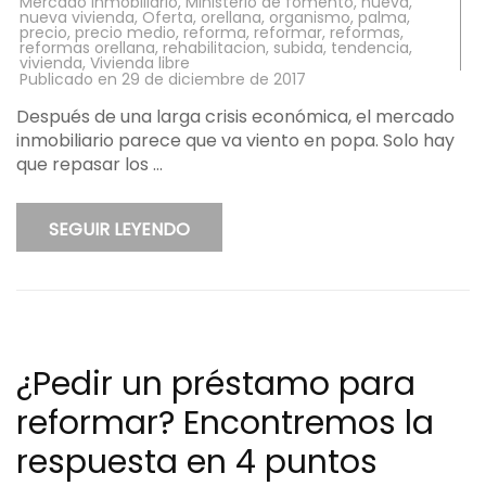
Mercado inmobiliario
,
Ministerio de fomento
,
nueva
,
nueva vivienda
,
Oferta
,
orellana
,
organismo
,
palma
,
precio
,
precio medio
,
reforma
,
reformar
,
reformas
,
reformas orellana
,
rehabilitacion
,
subida
,
tendencia
,
vivienda
,
Vivienda libre
Publicado en
29 de diciembre de 2017
Después de una larga crisis económica, el mercado
inmobiliario parece que va viento en popa. Solo hay
que repasar los …
SEGUIR LEYENDO
¿Pedir un préstamo para
reformar? Encontremos la
respuesta en 4 puntos