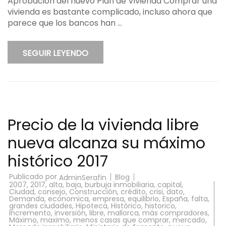
Aprobación del nuevo Plan de Vivienda Comprar una
vivienda es bastante complicado, incluso ahora que
parece que los bancos han …
SEGUIR LEYENDO
Precio de la vivienda libre
nueva alcanza su máximo
histórico 2017
Publicado por
Blog
AdminSerafin
2007
,
2017
,
alta
,
baja
,
burbuja inmobiliaria
,
capital
,
Ciudad
,
consejo
,
Construcción
,
crédito
,
crisi
,
dato
,
Demanda
,
economica
,
empresa
,
equilibrio
,
España
,
falta
,
grandes ciudades
,
Hipoteca
,
Histórico
,
historico
,
Incremento
,
inversión
,
libre
,
mallorca
,
más compradores
,
Máximo
,
maximo
,
menos casas que comprar
,
mercado
,