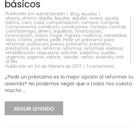
básicos
Publicado por
Blog
,
Ayudas
AdminSerafin
ahorra
,
ahorro
,
alquila
,
Alquilar
,
alquiler
,
averia
,
ayuda
,
banco
,
caro
,
casa
,
compensacion
,
compra
,
comprar
,
Compraventa
,
condicion
,
condiciones
,
consejo
,
contras
,
contratiempo
,
dinero
,
equilibrio
,
financiacion
,
Financiación
,
Gasto
,
hogar
,
ingreso
,
mallorca
,
necesidad
,
obra
,
Oferta
,
palma
,
pedir
,
Pedir un préstamo para
reformar
,
poblacion
,
precio
,
préstamo
,
prestamo
,
prestamos
,
pros
,
reforma
,
reformar
,
reformas orellana
,
rehabilitacion
,
respuesta
,
solicitar
,
subjetiva
,
sueldo
,
urgencia
,
urgente
,
valorar
,
Vender
,
venta
,
vivienda
,
vivir
al dia
en
Publicado en
24 de febrero de 2017
1 comentario
¿Pedir
un
¿Pedir un préstamo es la mejor opción al reformar tu
préstamo
vivienda? No podemos negar que a todos nos cuesta
para
reformar?
mucho …
Encontrem
la
respuesta
en
SEGUIR LEYENDO
4
puntos
básicos