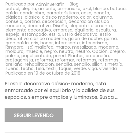
Publicado por
Blog
AdminSerafin
actual
,
alegría
,
amarillo
,
armoniosa
,
azul
,
blanco
,
butaca
,
caída
,
candelabro
,
características
,
casa
,
cenefa
,
clásicas
,
clásico
,
clásico moderno
,
color
,
columna
,
consejo
,
cortina
,
decoración
,
decoracion clasico
moderno
,
decorativo
,
Diseño
,
elegante
,
elemento
,
elemento decorativo
,
empresa
,
equilibrio
,
escultura
,
espejo
,
estampado
,
estilo
,
Estilo decorativo
,
estilo
decorativo clásico moderno
,
galan de noche
,
gama
,
gran caída
,
gris
,
hogar
,
interesante
,
interiorismo
,
lámpara
,
lisa
,
mallorca
,
marco
,
metalizado
,
moderno
,
moldura
,
mueble
,
negro
,
neutra
,
neutro
,
Opción
,
orejero
,
palma
,
papel pintado
,
pared
,
Plantas
,
proporción
,
protagonista
,
reforma
,
reformar
,
reformas
,
reformas
orellana
,
rehabilitacion
,
sencilla
,
sencillo
,
sillon
,
simetría
,
sueño
,
techo
,
tela
,
textil
,
toque
,
verde
,
viga
,
vivienda
Publicado en
19 de octubre de 2018
El estilo decorativo clásico-moderno, está
enmarcado por el equilibrio y la calidez de sus
espacios, siempre amplios y luminosos. Busca …
SEGUIR LEYENDO