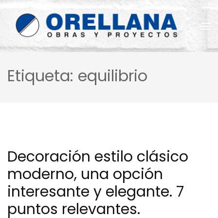
Saltar
al
contenido
(presiona
la
Reformas Orellana
tecla
Intro)
Etiqueta:
equilibrio
Decoración estilo clásico
moderno, una opción
interesante y elegante. 7
puntos relevantes.