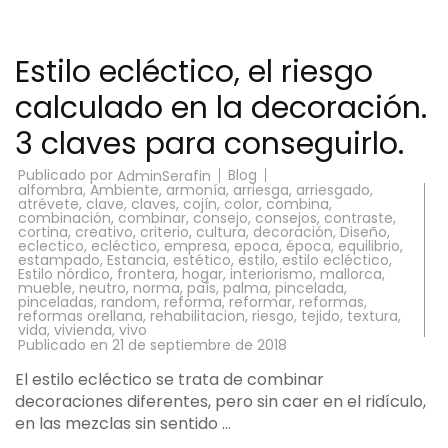
Estilo ecléctico, el riesgo
calculado en la decoración.
3 claves para conseguirlo.
Publicado por
Blog
AdminSerafin
alfombra
,
Ambiente
,
armonía
,
arriesga
,
arriesgado
,
atrévete
,
clave
,
claves
,
cojín
,
color
,
combina
,
combinación
,
combinar
,
consejo
,
consejos
,
contraste
,
cortina
,
creativo
,
criterio
,
cultura
,
decoración
,
Diseño
,
eclectico
,
ecléctico
,
empresa
,
epoca
,
época
,
equilibrio
,
estampado
,
Estancia
,
estético
,
estilo
,
estilo ecléctico
,
Estilo nórdico
,
frontera
,
hogar
,
interiorismo
,
mallorca
,
mueble
,
neutro
,
norma
,
país
,
palma
,
pincelada
,
pinceladas
,
random
,
reforma
,
reformar
,
reformas
,
reformas orellana
,
rehabilitacion
,
riesgo
,
tejido
,
textura
,
vida
,
vivienda
,
vivo
Publicado en
21 de septiembre de 2018
El estilo ecléctico se trata de combinar
decoraciones diferentes, pero sin caer en el ridículo,
en las mezclas sin sentido …