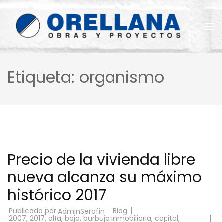
Saltar
al
contenido
(presiona
la
Reformas Orellana
tecla
Intro)
Etiqueta:
organismo
Precio de la vivienda libre
nueva alcanza su máximo
histórico 2017
Publicado por
Blog
AdminSerafin
2007
,
2017
,
alta
,
baja
,
burbuja inmobiliaria
,
capital
,