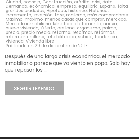
Ciudad
,
consejo
,
Construcción
,
crédito
,
crisi
,
dato
,
Demanda
,
economica
,
empresa
,
equilibrio
,
España
,
falta
,
grandes ciudades
,
Hipoteca
,
historico
,
Histórico
,
Incremento
,
inversión
,
libre
,
mallorca
,
más compradores
,
Máximo
,
maximo
,
menos casas que comprar
,
mercado
,
Mercado inmobiliario
,
Ministerio de fomento
,
nueva
,
nueva vivienda
,
Oferta
,
orellana
,
organismo
,
palma
,
precio
,
precio medio
,
reforma
,
reformar
,
reformas
,
reformas orellana
,
rehabilitacion
,
subida
,
tendencia
,
vivienda
,
Vivienda libre
Publicado en
29 de diciembre de 2017
Después de una larga crisis económica, el mercado
inmobiliario parece que va viento en popa. Solo hay
que repasar los …
SEGUIR LEYENDO