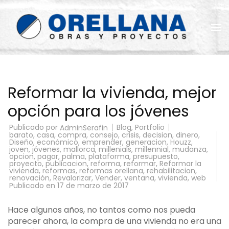
Saltar
al
contenido
(presiona
la
Reformas Orellana
tecla
Intro)
Reformar la vivienda, mejor
opción para los jóvenes
Publicado por
Blog
,
Portfolio
AdminSerafin
barato
,
casa
,
compra
,
consejo
,
crisis
,
decision
,
dinero
,
Diseño
,
económico
,
emprender
,
generacion
,
Houzz
,
joven
,
jóvenes
,
mallorca
,
millenials
,
millennial
,
mudanza
,
opcion
,
pagar
,
palma
,
plataforma
,
presupuesto
,
proyecto
,
publicacion
,
reforma
,
reformar
,
Reformar la
vivienda
,
reformas
,
reformas orellana
,
rehabilitacion
,
renovación
,
Revalorizar
,
Vender
,
ventana
,
vivienda
,
web
Publicado en
17 de marzo de 2017
Hace algunos años, no tantos como nos pueda
parecer ahora, la compra de una vivienda no era una