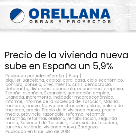
Saltar
al
contenido
(presiona
la
Reformas Orellana
tecla
Intro)
Precio de la vivienda nueva
sube en España un 5,9%
Publicado por
Blog
AdminSerafin
alquiler
,
Barcelona
,
capital
,
cara
,
casa
,
ciclo económico
,
compra
,
consejo
,
Crecimiento
,
crisis
,
democracia
,
detonante
,
distorsión
,
economía
,
economica
,
empresa
,
España
,
española
,
Expansión
,
generación empleo
,
Granada
,
Incremento
,
indicador macroeconómico
,
informe
,
informe de la Sociedad de Tasación
,
Madrid
,
mallorca
,
nueva
,
Nueva construcción
,
palma
,
palma de
mallorca
,
precio
,
Precio de la vivienda nueva
,
precio
medio
,
provincia
,
razonable
,
reforma
,
reformar
,
reformas
,
reformas orellana
,
rehabilitacion
,
segunda
mano
,
Sociedad de Tasación
,
sube
,
subida
,
tasadora
,
turismo
,
vivienda
,
vivienda nueva
,
Zaragoza
Publicado en
6 de julio de 2018