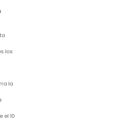
a
ta
s los
rra la
a
 el 10