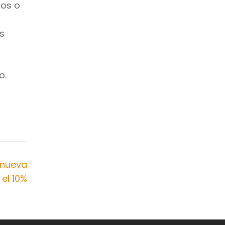
ros o
os
o.
a nueva
el 10%