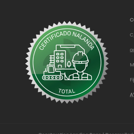
C
C
a
M
F
A