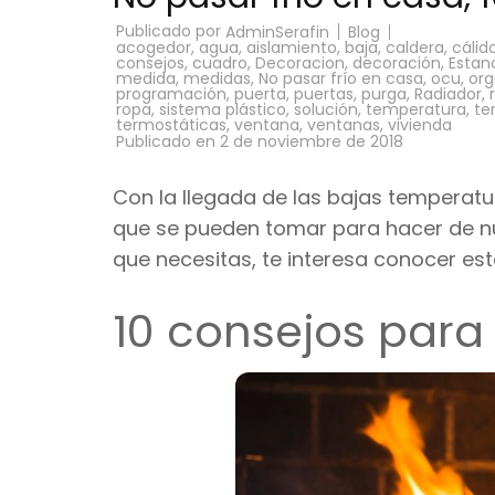
Publicado por
Blog
AdminSerafin
acogedor
,
agua
,
aislamiento
,
baja
,
caldera
,
cálid
consejos
,
cuadro
,
Decoracion
,
decoración
,
Estan
medida
,
medidas
,
No pasar frío en casa
,
ocu
,
org
programación
,
puerta
,
puertas
,
purga
,
Radiador
,
ropa
,
sistema plástico
,
solución
,
temperatura
,
te
termostáticas
,
ventana
,
ventanas
,
vivienda
Publicado en
2 de noviembre de 2018
Con la llegada de las bajas temperatur
que se pueden tomar para hacer de nu
que necesitas, te interesa conocer est
10 consejos para