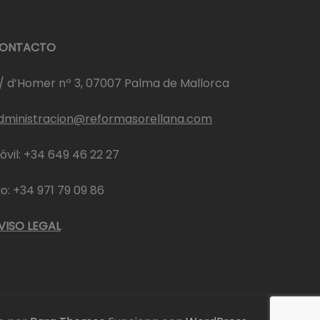
ONTACTO
/ d’Homer nº 3, 07007 Palma de Mallorca
dministracion@reformasorellana.com
óvil: +34 649 46 22 27
ijo: +34 971 79 09 86
VISO LEGAL