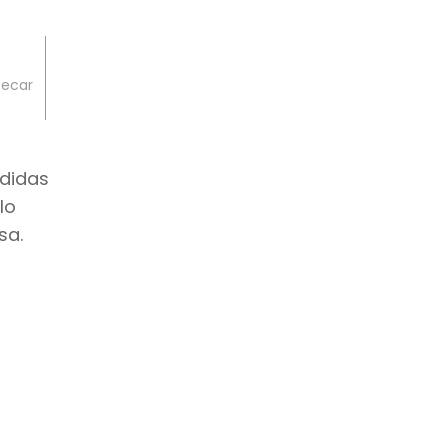
secar
edidas
lo
sa.