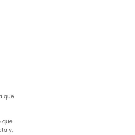
a que
e que
ta y,