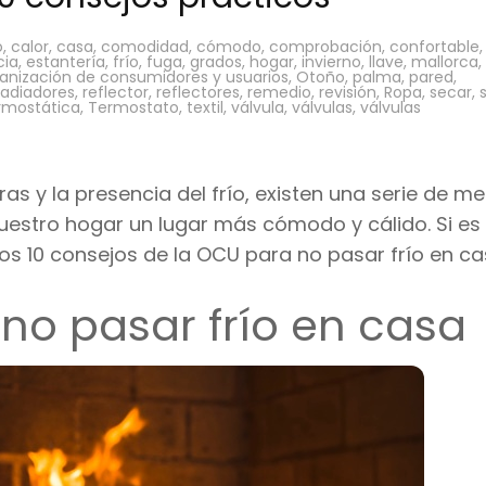
o
,
calor
,
casa
,
comodidad
,
cómodo
,
comprobación
,
confortable
,
cia
,
estantería
,
frío
,
fuga
,
grados
,
hogar
,
invierno
,
llave
,
mallorca
,
anización de consumidores y usuarios
,
Otoño
,
palma
,
pared
,
radiadores
,
reflector
,
reflectores
,
remedio
,
revisión
,
Ropa
,
secar
,
rmostática
,
Termostato
,
textil
,
válvula
,
válvulas
,
válvulas
as y la presencia del frío, existen una serie de m
estro hogar un lugar más cómodo y cálido. Si es 
os 10 consejos de la OCU para no pasar frío en ca
 no pasar frío en casa