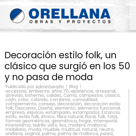
Saltar
al
contenido
(presiona
la
Reformas Orellana
tecla
Intro)
Decoración estilo folk, un
clásico que surgió en los 50
y no pasa de moda
Publicado por
Blog
AdminSerafin
accesorio
,
Ambiente
,
años 70
,
apariencia
,
artesanal
,
atrevido
,
bohemio
,
calidez
,
Cama
,
campestre
,
clásico
,
cojín
,
color
,
colorido
,
combinar
,
comodidad
,
complemento
,
consejo
,
decoración
,
decoración estilo
folk
,
Descanso
,
Diseño
,
elemento
,
elemento funcional
,
empresa
,
espacio
,
estampado
,
estampados
,
Estancia
,
estilo
,
estilo folk
,
étnico
,
fibra natural
,
floral
,
folk
,
forja
,
formas geométricas
,
geométrica
,
hogar
,
intemporal
,
interiorismo
,
ladrillo visto
,
lisa
,
madera
,
mallorca
,
mobiliario
,
moda
,
mueble
,
multitud
,
natural
,
neutro
,
orellana
,
original
,
palma
,
palma de mallorca
,
pared
,