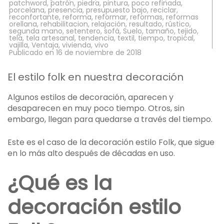
patchword
,
patrón
,
piedra
,
pintura
,
poco refinada
,
porcelana
,
presencia
,
presupuesto bajo
,
reciclar
,
reconfortante
,
reforma
,
reformar
,
reformas
,
reformas
orellana
,
rehabilitacion
,
relajación
,
resultado
,
rústico
,
segunda mano
,
setentero
,
sofá
,
Suelo
,
tamaño
,
tejido
,
tela
,
tela artesanal
,
tendencia
,
textil
,
tiempo
,
tropical
,
vajilla
,
Ventaja
,
vivienda
,
vivo
Publicado en
16 de noviembre de 2018
El estilo folk en nuestra decoración
Algunos estilos de decoración, aparecen y
desaparecen en muy poco tiempo. Otros, sin
embargo, llegan para quedarse a través del tiempo.
Este es el caso de la decoración estilo Folk, que sigue
en lo más alto después de décadas en uso.
¿Qué es la
decoración estilo